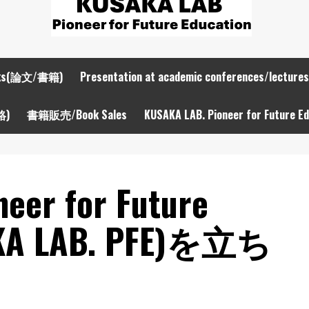
ooks(論文/書籍)
Presentation at academic conferences/le
絡)
書籍販売/Book Sales
KUSAKA LAB. Pioneer for Future E
eer for Future
AKA LAB. PFE)を立ち