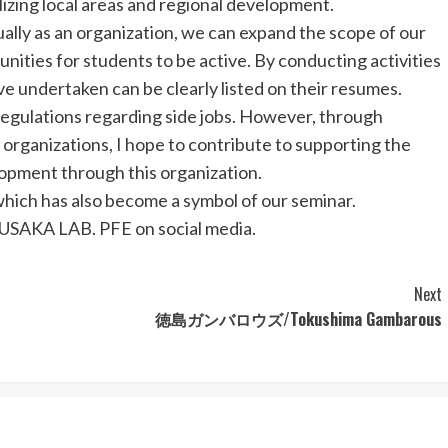
alizing local areas and regional development.
ually as an organization, we can expand the scope of our
unities for students to be active. By conducting activities
ave undertaken can be clearly listed on their resumes.
s regulations regarding side jobs. However, through
 organizations, I hope to contribute to supporting the
opment through this organization.
 which has also become a symbol of our seminar.
 KUSAKA LAB. PFE on social media.
Next
徳島ガンバロウズ/Tokushima Gambarous