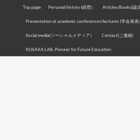
コ
Top page
Personal history (経歴）
Articles/Books(
ン
テ
Presentation at academic conferences/lectures (学会
ン
ツ
Social media(ソーシャルメディア）
Contact(ご連絡)
へ
KUSAKA LAB. Pioneer for Future Education
ス
キ
ッ
プ