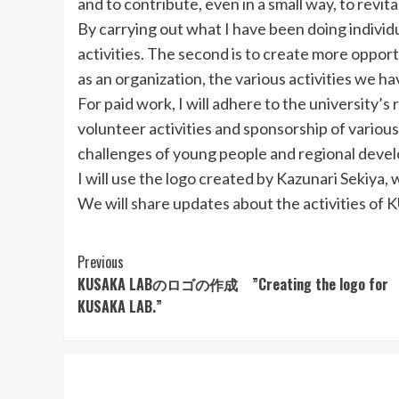
and to contribute, even in a small way, to revit
By carrying out what I have been doing individ
activities. The second is to create more opport
as an organization, the various activities we h
For paid work, I will adhere to the university’
volunteer activities and sponsorship of various
challenges of young people and regional devel
I will use the logo created by Kazunari Sekiya,
We will share updates about the activities of
Continue
Previous
KUSAKA LABのロゴの作成 ”Creating the logo for
Reading
KUSAKA LAB.”