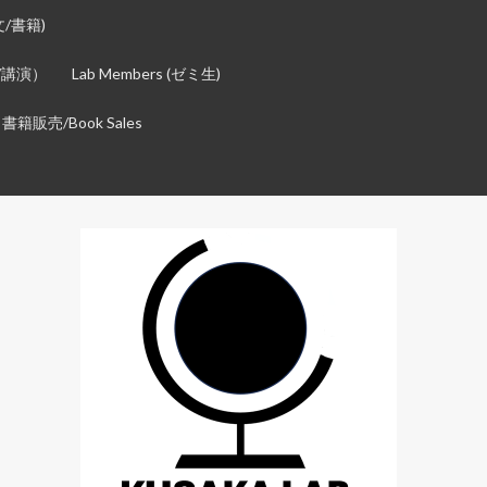
論文/書籍)
発表/講演）
Lab Members (ゼミ生)
書籍販売/Book Sales