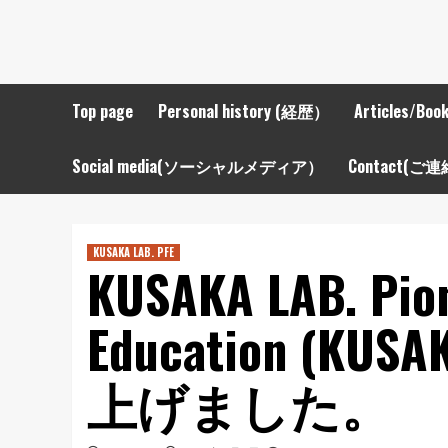
Top page
Personal history (経歴）
Articles/B
Social media(ソーシャルメディア）
Contact(ご連
KUSAKA LAB. PFE
KUSAKA LAB. Pion
Education (KUS
上げました。